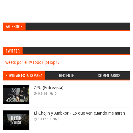
FACEBOOK
TWITTER
Tweets por el @TodoHipHop1.
POPULAR ESTA SEMANA
RECIENTE
COMENTARIOS
ZPU (Entrevista)
9.9.14
0
El Chojin y Ambkor - Lo que ven cuando me miran
18.12.19
1