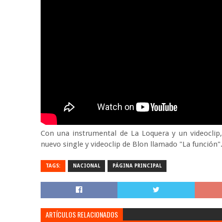
Con una instrumental de La Loquera y un videoclip
nuevo single y videoclip de Blon llamado "La función"
TAGS:
NACIONAL
PÁGINA PRINCIPAL
ARTÍCULOS RELACIONADOS