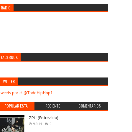
RADIO
FACEBOOK
TWITTER
weets por el @TodoHipHop1.
POPULAR ESTA
RECIENTE
COMENTARIOS
SEMANA
ZPU (Entrevista)
9.9.14
0