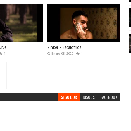
vive
Zinker - Escalofríos
1
Enero 08, 2020
1
SEGUIDOR
DISQUS
FACEBOOK