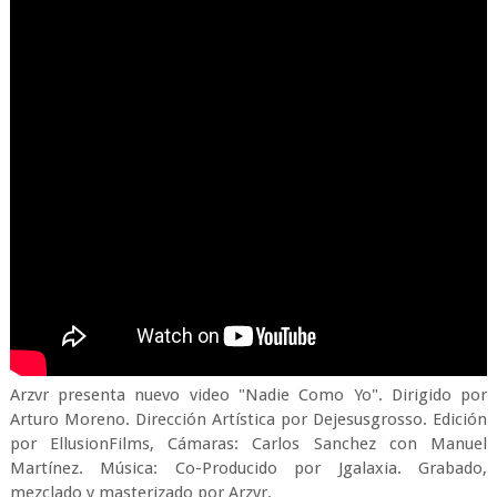
Arzvr presenta nuevo video "Nadie Como Yo". Dirigido por
Arturo Moreno. Dirección Artística por Dejesusgrosso. Edición
por EllusionFilms, Cámaras: Carlos Sanchez con Manuel
Martínez. Música: Co-Producido por Jgalaxia. Grabado,
mezclado y masterizado por Arzvr.