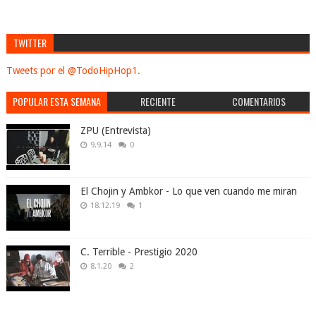
TWITTER
Tweets por el @TodoHipHop1.
POPULAR ESTA SEMANA
RECIENTE
COMENTARIOS
ZPU (Entrevista)
9.9.14
0
El Chojin y Ambkor - Lo que ven cuando me miran
18.12.19
1
C. Terrible - Prestigio 2020
8.1.20
2