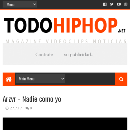
Arzvr - Nadie como yo
27.7.17
0