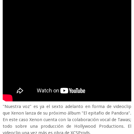
"Nuestra voz" es ya el sexto adelanto en forma de videoclip
que Xenon lanza de su próximo álbum "El epitafio de Pandora".
En este caso Xenon cuenta con la colaboración vocal de Tawas;
todo sobre una producción de Hollywood Productions. El
videoclip una vez más es obra de XCSProds.