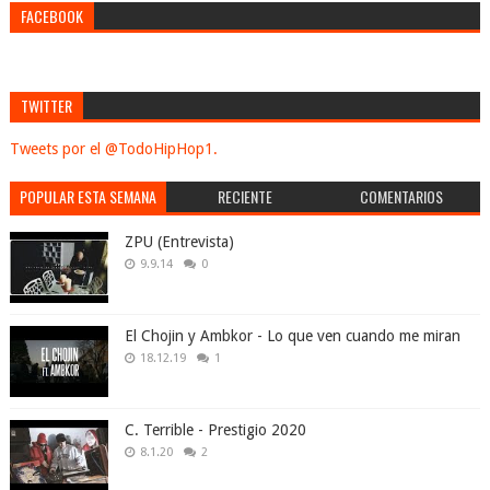
FACEBOOK
TWITTER
Tweets por el @TodoHipHop1.
POPULAR ESTA SEMANA
RECIENTE
COMENTARIOS
ZPU (Entrevista)
9.9.14
0
El Chojin y Ambkor - Lo que ven cuando me miran
18.12.19
1
C. Terrible - Prestigio 2020
8.1.20
2