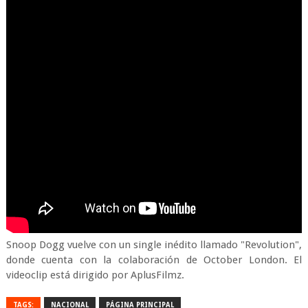
Snoop Dogg vuelve con un single inédito llamado "Revolution",
donde cuenta con la colaboración de October London. El
videoclip está dirigido por AplusFilmz.
TAGS:
NACIONAL
PÁGINA PRINCIPAL