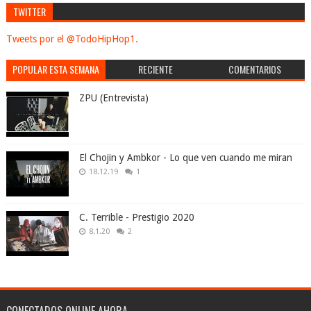
TWITTER
Tweets por el @TodoHipHop1.
POPULAR ESTA SEMANA
RECIENTE
COMENTARIOS
ZPU (Entrevista)
El Chojin y Ambkor - Lo que ven cuando me miran
18.12.19
1
C. Terrible - Prestigio 2020
8.1.20
2