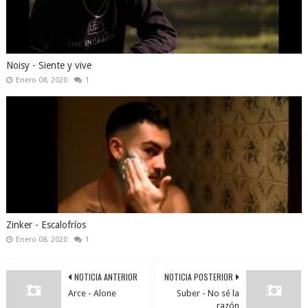
Noisy - Siente y vive
Enero 08, 2020
1
Zinker - Escalofríos
Enero 08, 2020
1
NOTICIA ANTERIOR
NOTICIA POSTERIOR
Arce - Alone
Suber - No sé la
razón