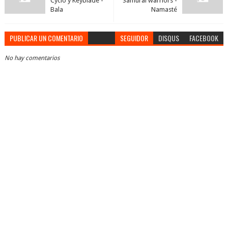
Cyclo y Keyblade -
Samurai warriors -
Bala
Namasté
PUBLICAR UN COMENTARIO
SEGUIDOR
DISQUS
FACEBOOK
No hay comentarios