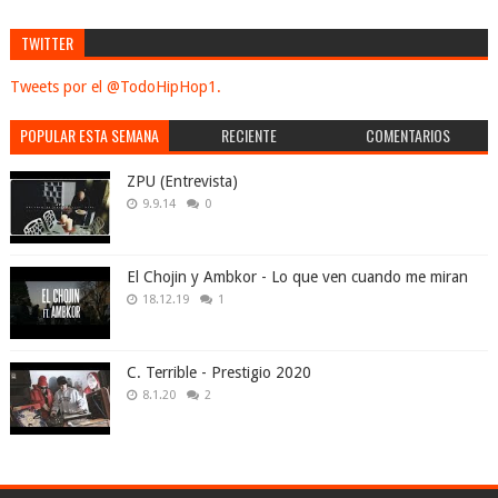
TWITTER
Tweets por el @TodoHipHop1.
POPULAR ESTA SEMANA
RECIENTE
COMENTARIOS
ZPU (Entrevista)
9.9.14
0
El Chojin y Ambkor - Lo que ven cuando me miran
18.12.19
1
C. Terrible - Prestigio 2020
8.1.20
2