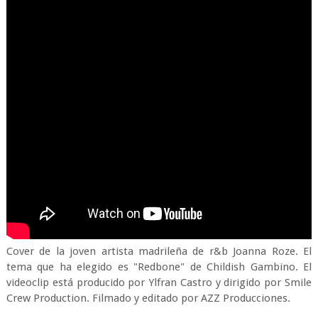
Cover de la joven artista madrileña de r&b Joanna Roze. El
tema que ha elegido es "Redbone" de Childish Gambino. El
videoclip está producido por Ylfran Castro y dirigido por Smile
Crew Production. Filmado y editado por AZZ Producciones.