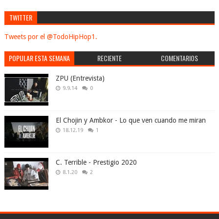
TWITTER
Tweets por el @TodoHipHop1.
POPULAR ESTA SEMANA
RECIENTE
COMENTARIOS
ZPU (Entrevista)
9.9.14
0
El Chojin y Ambkor - Lo que ven cuando me miran
18.12.19
1
C. Terrible - Prestigio 2020
8.1.20
2