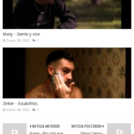
Noisy - Siente y vive
Enero 08, 2020
1
Zinker - Escalofríos
Enero 08, 2020
1
NOTICIA ANTERIOR
NOTICIA POSTERIOR
Xcese - No cojo esa
Enjoy Canoa -