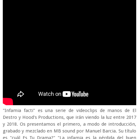
"Infamia facti" es una serie de videoclips de manos de El
Destro y Hood's Productions, que irán viendo la luz entre 2017
y 2018. Os presentamos el primero, a modo de introducción,
grabado y mezclado en MB sound por Manuel Barcia. Su título
es "cuál Es Tu Drama?" "La infamia es la pérdida del buen