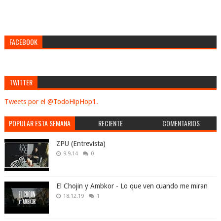
FACEBOOK
TWITTER
Tweets por el @TodoHipHop1.
POPULAR ESTA SEMANA
RECIENTE
COMENTARIOS
ZPU (Entrevista)
9.9.14
0
El Chojin y Ambkor - Lo que ven cuando me miran
18.12.19
1