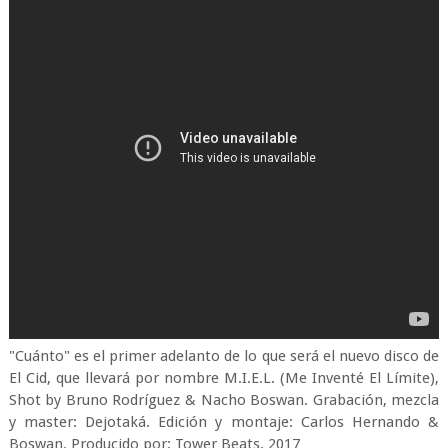
"Cuánto" es el primer adelanto de lo que será el nuevo disco de
El Cid, que llevará por nombre M.I.E.L. (Me Inventé El Límite),
Shot by Bruno Rodríguez & Nacho Boswan. Grabación, mezcla
y master: Dejotaká. Edición y montaje: Carlos Hernando &
Boswan. Producido por: Tower Beats. 2017