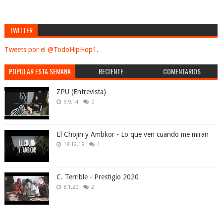
TWITTER
Tweets por el @TodoHipHop1.
POPULAR ESTA SEMANA
RECIENTE
COMENTARIOS
ZPU (Entrevista)
9.9.14
0
El Chojin y Ambkor - Lo que ven cuando me miran
18.12.19
1
C. Terrible - Prestigio 2020
8.1.20
2