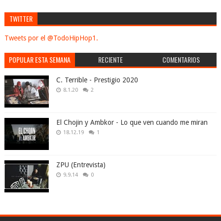
TWITTER
Tweets por el @TodoHipHop1.
POPULAR ESTA SEMANA
RECIENTE
COMENTARIOS
C. Terrible - Prestigio 2020
8.1.20
2
El Chojin y Ambkor - Lo que ven cuando me miran
18.12.19
1
ZPU (Entrevista)
9.9.14
0