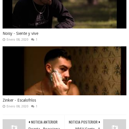
Noisy - Siente y vive
Enero 08, 2020
1
Zinker - Escalofríos
Enero 08, 2020
1
NOTICIA ANTERIOR
NOTICIA POSTERIOR
Dezeta - Reacciona
MVLV Gente - A