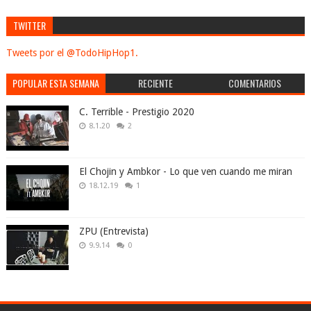
TWITTER
Tweets por el @TodoHipHop1.
POPULAR ESTA SEMANA
RECIENTE
COMENTARIOS
C. Terrible - Prestigio 2020
8.1.20
2
El Chojin y Ambkor - Lo que ven cuando me miran
18.12.19
1
ZPU (Entrevista)
9.9.14
0