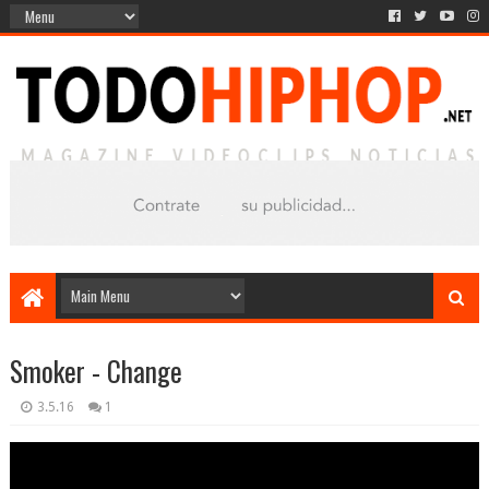
Smoker - Change
3.5.16
1