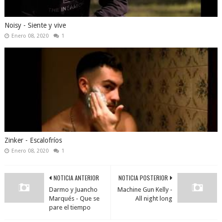
Noisy - Siente y vive
Enero 08, 2020
1
Zinker - Escalofríos
Enero 08, 2020
1
NOTICIA ANTERIOR
NOTICIA POSTERIOR
Darmo y Juancho
Machine Gun Kelly -
Marqués - Que se
All night long
pare el tiempo