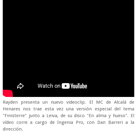
Rayden presenta un nuevo videoclip. El MC de Alcalá de
Henares nos trae esta vez una versión especial del tema
"Finisterre" junto a Leiva, de su disco "En alma y hueso". El
vídeo corre a cargo de Ingenia Pro, con Dan Barreri a la
dirección.