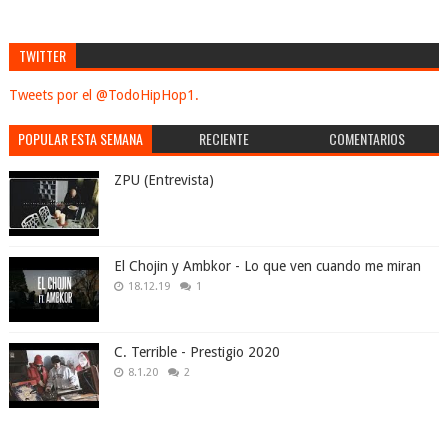
TWITTER
Tweets por el @TodoHipHop1.
POPULAR ESTA SEMANA
RECIENTE
COMENTARIOS
ZPU (Entrevista)
El Chojin y Ambkor - Lo que ven cuando me miran
18.12.19
1
C. Terrible - Prestigio 2020
8.1.20
2