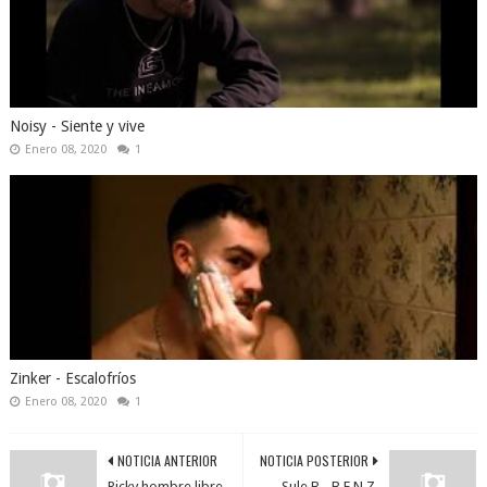
Noisy - Siente y vive
Enero 08, 2020
1
Zinker - Escalofríos
Enero 08, 2020
1
NOTICIA ANTERIOR
NOTICIA POSTERIOR
Ricky hombre libre -
Sule B - B.E.N.Z.