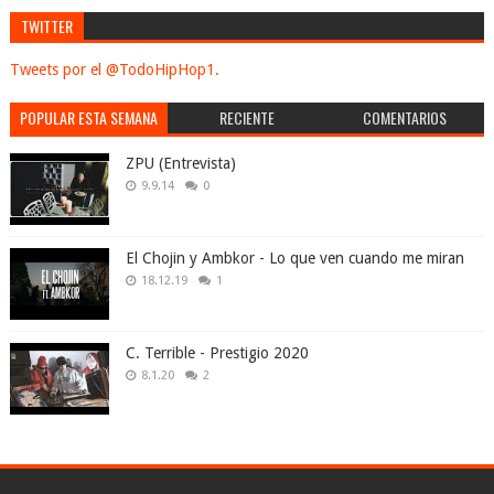
TWITTER
Tweets por el @TodoHipHop1.
POPULAR ESTA SEMANA
RECIENTE
COMENTARIOS
ZPU (Entrevista)
9.9.14
0
El Chojin y Ambkor - Lo que ven cuando me miran
18.12.19
1
C. Terrible - Prestigio 2020
8.1.20
2