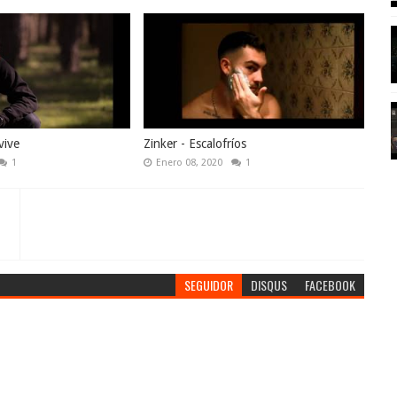
vive
Zinker - Escalofríos
1
Enero 08, 2020
1
SEGUIDOR
DISQUS
FACEBOOK