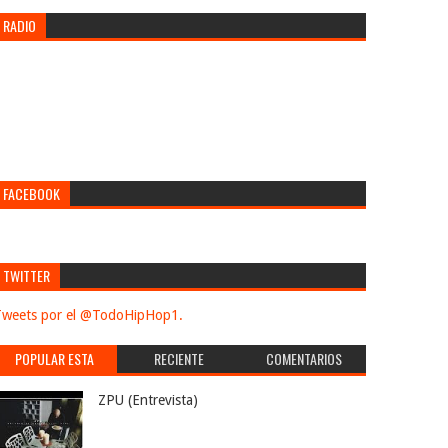
RADIO
FACEBOOK
TWITTER
weets por el @TodoHipHop1.
POPULAR ESTA
RECIENTE
COMENTARIOS
SEMANA
ZPU (Entrevista)