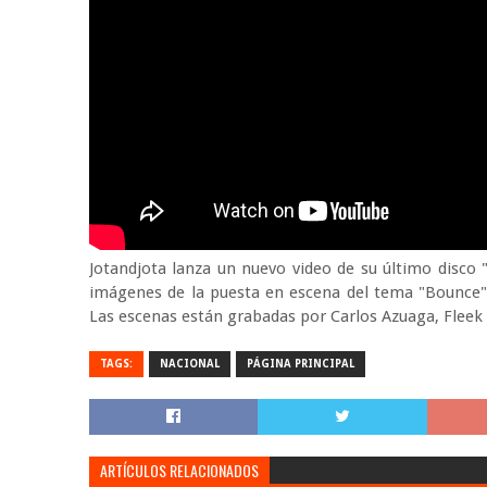
Jotandjota lanza un nuevo video de su último disco "
imágenes de la puesta en escena del tema "Bounce" 
Las escenas están grabadas por Carlos Azuaga, Fleek 
TAGS:
NACIONAL
PÁGINA PRINCIPAL
ARTÍCULOS RELACIONADOS