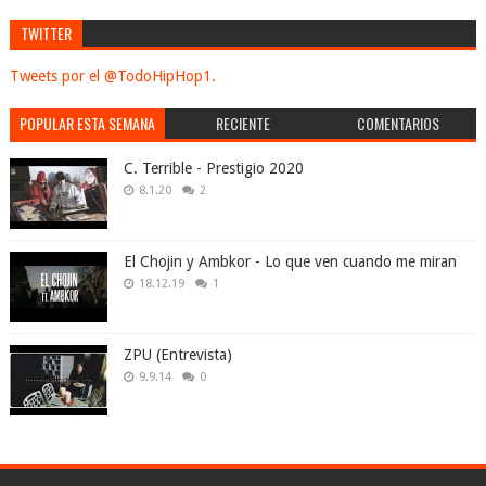
TWITTER
Tweets por el @TodoHipHop1.
POPULAR ESTA SEMANA
RECIENTE
COMENTARIOS
C. Terrible - Prestigio 2020
8.1.20
2
El Chojin y Ambkor - Lo que ven cuando me miran
18.12.19
1
ZPU (Entrevista)
9.9.14
0