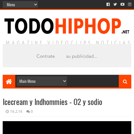
Icecream y Indhommies - O2 y sodio
16.2.16
0