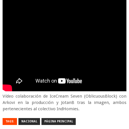
Vídeo colaboración de IceCream Seven (OblicuousBlock) con
Arkovi en la producción y JotanB tras la imagen, ambos
pertenecientes al colectivo IndHomies.
TAGS:
NACIONAL
PÁGINA PRINCIPAL