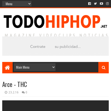
Arce - THC
23.2.16
0