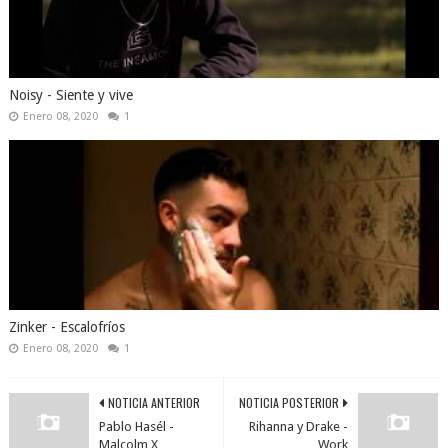
Noisy - Siente y vive
Enero 08, 2020
1
Zinker - Escalofríos
Enero 08, 2020
1
NOTICIA ANTERIOR
NOTICIA POSTERIOR
Pablo Hasél -
Rihanna y Drake -
Malcolm X
Work