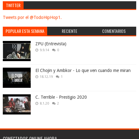
TWITTER
Tweets por el @TodoHipHop1.
POPULAR ESTA SEMANA
RECIENTE
COMENTARIOS
ZPU (Entrevista)
9.9.14
0
El Chojin y Ambkor - Lo que ven cuando me miran
18.12.19
1
C. Terrible - Prestigio 2020
8.1.20
2