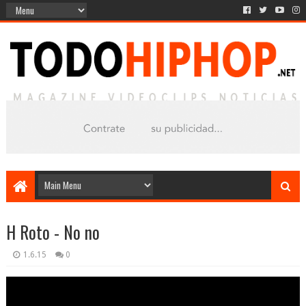
H Roto - No no
1.6.15
0