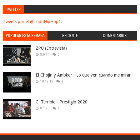
TWITTER
Tweets por el @TodoHipHop1.
POPULAR ESTA SEMANA
RECIENTE
COMENTARIOS
ZPU (Entrevista)
9.9.14
0
El Chojin y Ambkor - Lo que ven cuando me miran
18.12.19
1
C. Terrible - Prestigio 2020
8.1.20
2