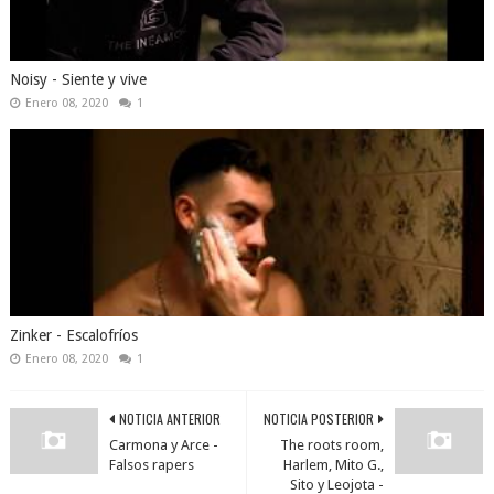
Noisy - Siente y vive
Enero 08, 2020
1
Zinker - Escalofríos
Enero 08, 2020
1
NOTICIA ANTERIOR
NOTICIA POSTERIOR
Carmona y Arce -
The roots room,
Falsos rapers
Harlem, Mito G.,
Sito y Leojota -