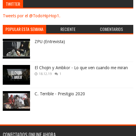
TWITTER
Tweets por el @TodoHipHop1.
POPULAR ESTA SEMANA
RECIENTE
COMENTARIOS
ZPU (Entrevista)
El Chojin y Ambkor - Lo que ven cuando me miran
18.12.19
1
C. Terrible - Prestigio 2020
CONECTADOS ONLINE AHORA