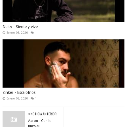
Noisy - Siente y vive
Enero 08, 2020
1
Zinker - Escalofríos
Enero 08, 2020
1
NOTICIA ANTERIOR
Aaron - Con lo
nuestro