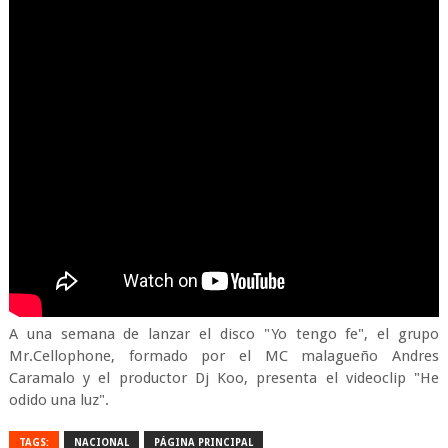
A una semana de lanzar el disco "Yo tengo fe", el grupo
Mr.Cellophone, formado por el MC malagueño Andres
Caramalo y el productor Dj Koo, presenta el videoclip "He
odido una luz".
TAGS:
NACIONAL
PÁGINA PRINCIPAL