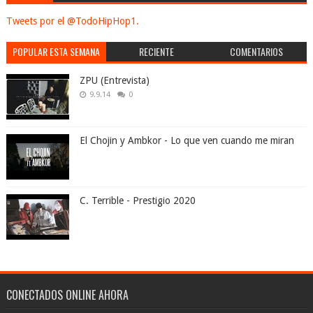
Tweets por el @TodoHipHop1.
POPULAR ESTA SEMANA
RECIENTE
COMENTARIOS
ZPU (Entrevista)
9.9.14
0
El Chojin y Ambkor - Lo que ven cuando me miran
C. Terrible - Prestigio 2020
CONECTADOS ONLINE AHORA