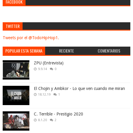
FACEBOOK
TWITTER
Tweets por el @TodoHipHop1.
POPULAR ESTA SEMANA
RECIENTE
COMENTARIOS
ZPU (Entrevista)
9.9.14
0
El Chojin y Ambkor - Lo que ven cuando me miran
18.12.19
1
C. Terrible - Prestigio 2020
8.1.20
2