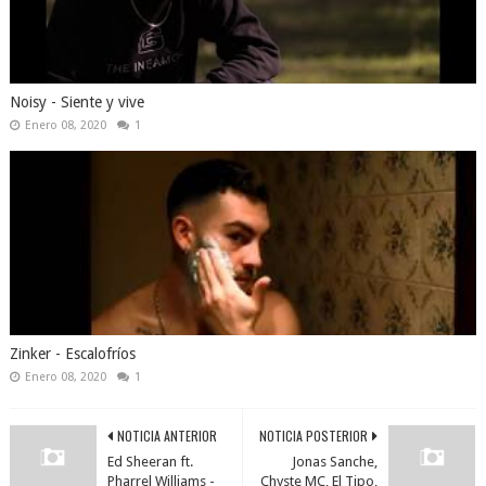
Noisy - Siente y vive
Enero 08, 2020
1
Zinker - Escalofríos
Enero 08, 2020
1
NOTICIA ANTERIOR
NOTICIA POSTERIOR
Ed Sheeran ft.
Jonas Sanche,
Pharrel Williams -
Chyste MC, El Tipo,