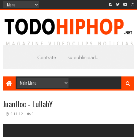
JuanHoc - LullabY
9.11.12
0