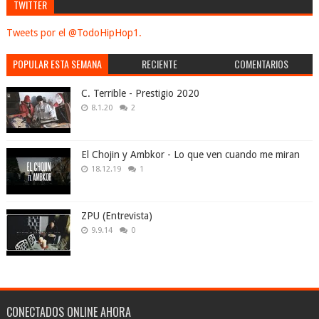
TWITTER
Tweets por el @TodoHipHop1.
POPULAR ESTA SEMANA
RECIENTE
COMENTARIOS
C. Terrible - Prestigio 2020
8.1.20
2
El Chojin y Ambkor - Lo que ven cuando me miran
18.12.19
1
ZPU (Entrevista)
9.9.14
0
CONECTADOS ONLINE AHORA