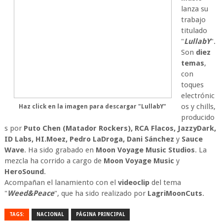
lanza su
trabajo
titulado
"
LullabY
".
Son
diez
temas
,
con
toques
electrónic
os y chills,
Haz click en la imagen para descargar "LullabY"
producido
s por
Puto Chen (Matador Rockers), RCA Flacos, JazzyDark,
ID Labs, HI.Moez, Pedro LaDroga, Dani Sánchez
y
Sauce
Wave
. Ha sido grabado en
Moon Voyage Music
Studios
. La
mezcla ha corrido a cargo de
Moon Voyage Music
y
HeroSound
.
Acompañan el lanamiento con el
videoclip
del tema
"
Weed&Peace
", que ha sido realizado por
LagriMoonCuts
.
TAGS:
NACIONAL
PÁGINA PRINCIPAL