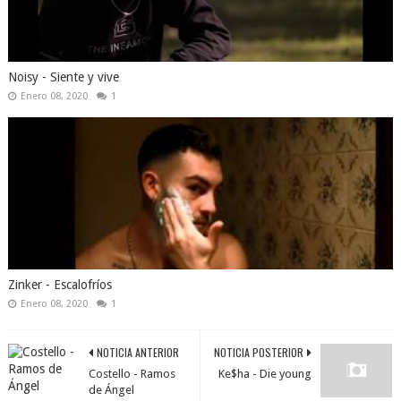
Noisy - Siente y vive
Enero 08, 2020
1
Zinker - Escalofríos
Enero 08, 2020
1
NOTICIA ANTERIOR
NOTICIA POSTERIOR
Costello - Ramos
Ke$ha - Die young
de Ángel