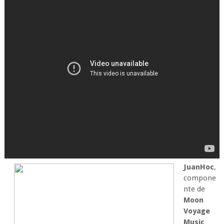
JuanHoc
,
compone
nte de
Moon
Voyage
Music