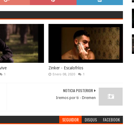
vive
Zinker - Escalofríos
1
Enero 08, 2020
1
NOTICIA POSTERIOR
Iremos por ti - Dremen
SEGUIDOR
DISQUS
FACEBOOK