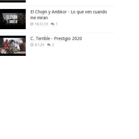
El Chojin y Ambkor - Lo que ven cuando
me miran
18.12.19
1
C. Terrible - Prestigio 2020
8.1.20
2