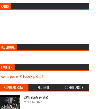
RADIO
FACEBOOK
TWITTER
weets por el @TodoHipHop1.
POPULAR ESTA
RECIENTE
COMENTARIOS
SEMANA
ZPU (Entrevista)
9.9.14
0