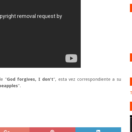
de "
God forgives, I don't
", esta vez correspondiente a su
neapples
".
T