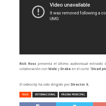
Rick Ross
presenta el último audiovisual extraido 
colaboración con
Wale
y
Drake
en el corte "
Diced pi
El videoclip ha sido dirigido por
Director X
.
TAGS:
INTERNACIONAL
PÁGINA PRINCIPAL