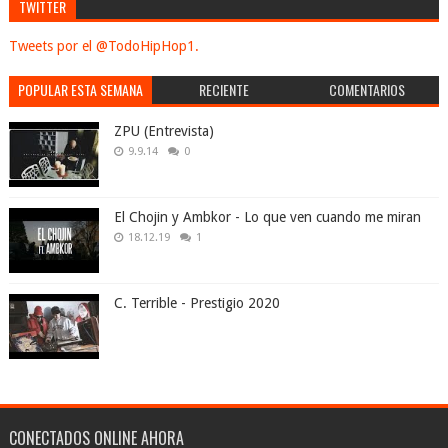
TWITTER
Tweets por el @TodoHipHop1.
POPULAR ESTA SEMANA
RECIENTE
COMENTARIOS
ZPU (Entrevista)
9.9.14
0
El Chojin y Ambkor - Lo que ven cuando me miran
18.12.19
1
C. Terrible - Prestigio 2020
CONECTADOS ONLINE AHORA