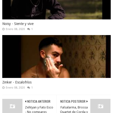
Noisy - Siente y vive
Enero 08, 2020
1
Zinker - Escalofríos
Enero 08, 2020
1
NOTICIA ANTERIOR
NOTICIA POSTERIOR
Zehtyan y Fato Esco
Falsalarma, Brossa
- No compares
Quartet de Corda y