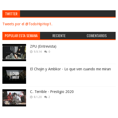
TWITTER
Tweets por el @TodoHipHop1.
POPULAR ESTA SEMANA
RECIENTE
COMENTARIOS
ZPU (Entrevista)
9.9.14
0
El Chojin y Ambkor - Lo que ven cuando me miran
C. Terrible - Prestigio 2020
8.1.20
2