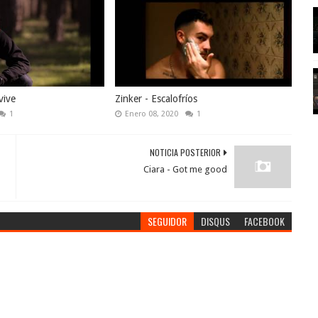
vive
Zinker - Escalofríos
1
Enero 08, 2020
1
NOTICIA POSTERIOR
Ciara - Got me good
SEGUIDOR
DISQUS
FACEBOOK