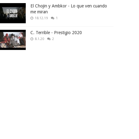
El Chojin y Ambkor - Lo que ven cuando
me miran
18.12.19
1
C. Terrible - Prestigio 2020
8.1.20
2