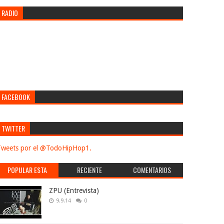
RADIO
FACEBOOK
TWITTER
weets por el @TodoHipHop1.
POPULAR ESTA
RECIENTE
COMENTARIOS
SEMANA
ZPU (Entrevista)
9.9.14
0