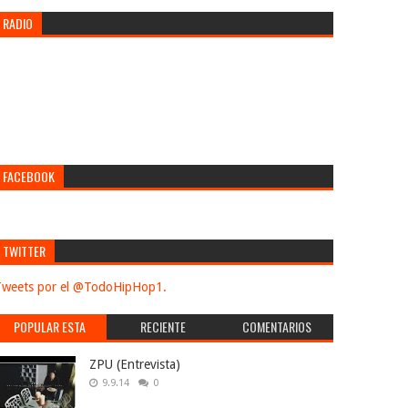
RADIO
FACEBOOK
TWITTER
weets por el @TodoHipHop1.
POPULAR ESTA
RECIENTE
COMENTARIOS
SEMANA
ZPU (Entrevista)
9.9.14
0