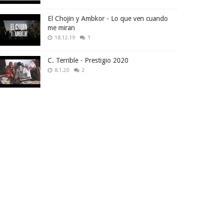
El Chojin y Ambkor - Lo que ven cuando
me miran
18.12.19
1
C. Terrible - Prestigio 2020
8.1.20
2