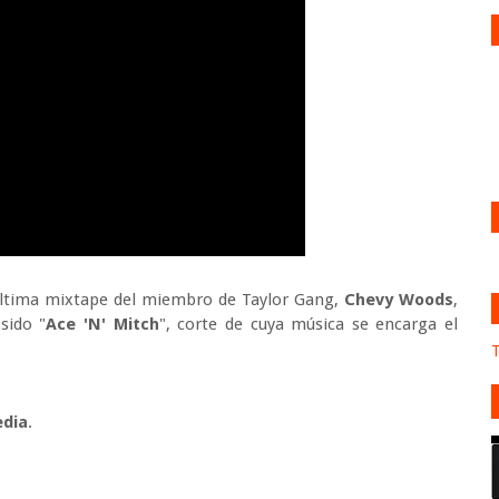
a última mixtape del miembro de Taylor Gang,
Chevy Woods
,
sido "
Ace 'N' Mitch
", corte de cuya música se encarga el
T
edia
.