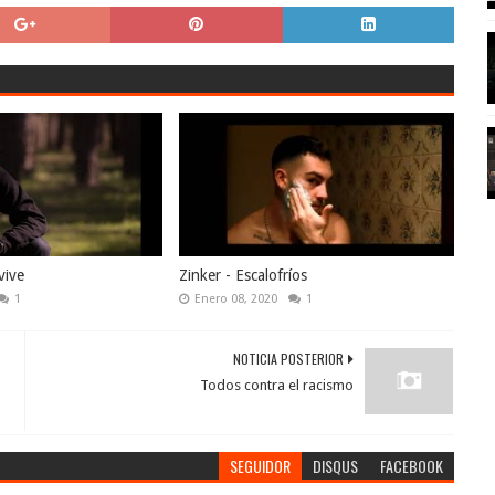
vive
Zinker - Escalofríos
1
Enero 08, 2020
1
NOTICIA POSTERIOR
Todos contra el racismo
SEGUIDOR
DISQUS
FACEBOOK