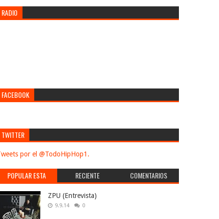
RADIO
FACEBOOK
TWITTER
weets por el @TodoHipHop1.
POPULAR ESTA
RECIENTE
COMENTARIOS
SEMANA
ZPU (Entrevista)
9.9.14
0