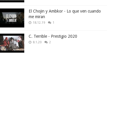
El Chojin y Ambkor - Lo que ven cuando
me miran
18.12.19
1
C. Terrible - Prestigio 2020
8.1.20
2